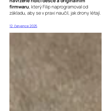
navržené řídicí desce a originálním
firmwaru
, který Filip naprogramoval od
základu, aby se v praxi naučil, jak drony létají.
12. července 2025