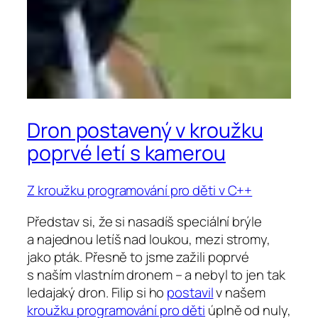
Dron postavený v kroužku
poprvé letí s kamerou
Z kroužku programování pro děti v C++
Představ si, že si nasadíš speciální brýle
a najednou letíš nad loukou, mezi stromy,
jako pták. Přesně to jsme zažili poprvé
s naším vlastním dronem – a nebyl to jen tak
ledajaký dron. Filip si ho
postavil
v našem
kroužku programování pro děti
úplně od nuly,