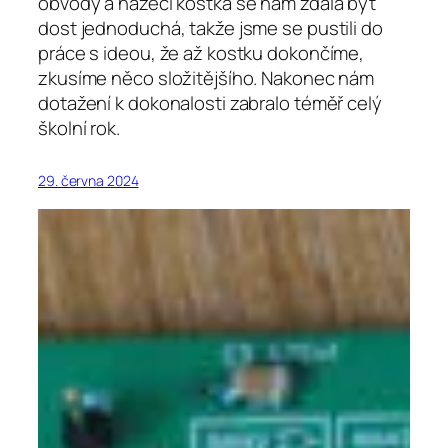
obvody a házecí kostka se nám zdála být
dost jednoduchá, takže jsme se pustili do
práce s ideou, že až kostku dokončíme,
zkusíme něco složitějšího. Nakonec nám
dotažení k dokonalosti zabralo téměř celý
školní rok.
29. června 2024