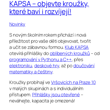
KAPSA – objevte kroužky,
které baví i rozvíjejí!
Novinky
S novým školním rokem přichází i nová
příležitost pro vaše děti objevovat, tvořit
a učit se zábavnou formou.
Klub KAPSA
otevírá přihlášky do
oblíbených kroužků
– od
programování v Pythonu a C++
, přes
elektroniku
,
deskové hry
, až po
doučování
matematiky a češtiny
.
Kroužky probíhají ve
Vršovicích na Praze 10
v malých skupinách a s individuálním
přístupem.
Přihlášky jsou otevřené
–
neváhejte, kapacita je omezená!