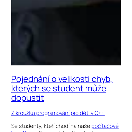
Pojednání o velikosti chyb,
kterých se student může
dopustit
Z kroužku programování pro děti v C++
Se studenty, kteří chodí na naše
počítačové