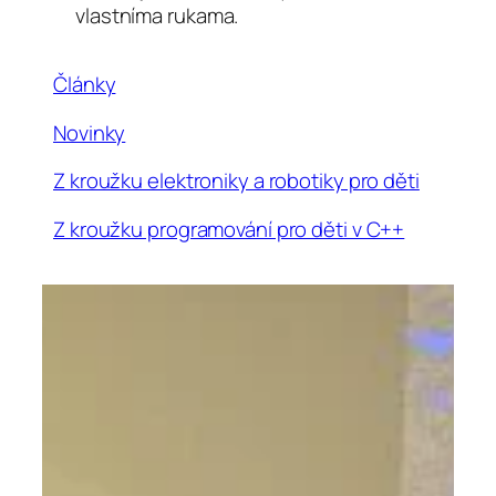
vlastníma rukama.
Články
Novinky
Z kroužku elektroniky a robotiky pro děti
Z kroužku programování pro děti v C++