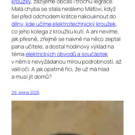
kroužky
, zažijeme občas i trochu legrace.
Malá chyba se stala nedávno Máťovi, když
šel před odchodem krátce nakouknout do
dílny, kde učíme elektrotechnický kroužek
,
co jeho kolega z kroužku kutí. A ani nevíme,
jak přesně, zřejmě se naivně na něco zeptal
pana učitele, a dostal hodinový výklad na
téma
elektrických obvodů a součástek
v něm s nevyžádanou mírou podrobností, až
valil oči. A jak opatrně říci, že už má hlad
a musí jít domů?
29. srpna 2025