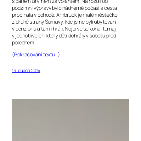
s panem Brymem za volantem. Na rozdíl od
podzimní výpravy bylo nádherné počasí a cesta
probíhala v pohodě. Arnbruck je malé městečko
z druhé strany Šumavy, kde jsme byli ubytovaní
v penzionu a tam i hráli. Nejprve se konal turnaj
v jednotlivcích, který děti dohrály v sobotu před
polednem.
(Pokračování textu…)
13. dubna 2014