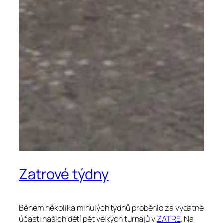
Zatrové týdny
Během několika minulých týdnů proběhlo za vydatné
účasti našich dětí pět velkých turnajů v
ZATRE
. Na