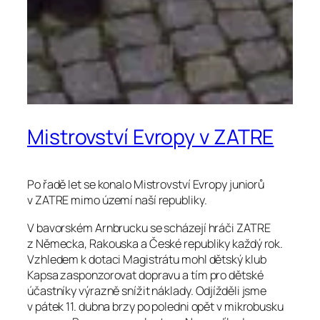
Mistrovství Evropy v ZATRE
Po řadě let se konalo Mistrovství Evropy juniorů
v ZATRE mimo území naší republiky.
V bavorském Arnbrucku se scházejí hráči ZATRE
z Německa, Rakouska a České republiky každý rok.
Vzhledem k dotaci Magistrátu mohl dětský klub
Kapsa zasponzorovat dopravu a tím pro dětské
účastníky výrazně snížit náklady. Odjížděli jsme
v pátek 11. dubna brzy po poledni opět v mikrobusku