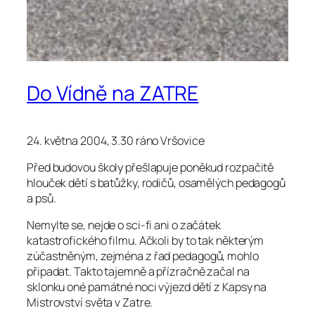
Do Vídně na ZATRE
24. května 2004, 3.30 ráno Vršovice
Před budovou školy přešlapuje poněkud rozpačitě
hlouček dětí s batůžky, rodičů, osamělých pedagogů
a psů.
Nemylte se, nejde o sci-fi ani o začátek
katastrofického filmu. Ačkoli by to tak některým
zúčastněným, zejména z řad pedagogů, mohlo
připadat. Takto tajemně a přízračně začal na
sklonku oné památné noci výjezd dětí z Kapsy na
Mistrovství světa v Zatre.