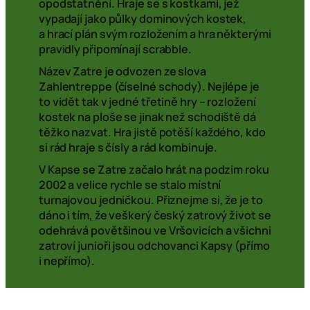
opodstatnění. Hraje se s kostkami, jež
vypadají jako půlky dominových kostek,
a hrací plán svým rozložením a hra některými
pravidly připomínají scrabble.
Název Zatre je odvozen ze slova
Zahlentreppe (číselné schody). Nejlépe je
to vidět tak v jedné třetině hry – rozložení
kostek na ploše se jinak než schodiště dá
těžko nazvat. Hra jistě potěší každého, kdo
si rád hraje s čísly a rád kombinuje.
V Kapse se Zatre začalo hrát na podzim roku
2002 a velice rychle se stalo místní
turnajovou jedničkou. Přiznejme si, že je to
dáno i tím, že veškerý český zatrový život se
odehrává povětšinou ve Vršovicích a všichni
zatroví junioři jsou odchovanci Kapsy (přímo
i nepřímo).