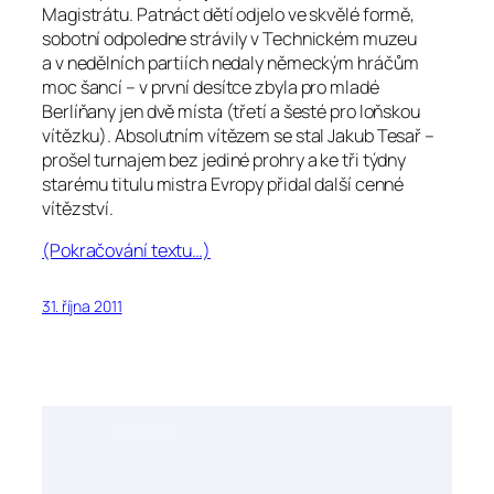
Magistrátu. Patnáct dětí odjelo ve skvělé formě,
sobotní odpoledne strávily v Technickém muzeu
a v nedělních partiích nedaly německým hráčům
moc šancí – v první desítce zbyla pro mladé
Berlíňany jen dvě místa (třetí a šesté pro loňskou
vítězku). Absolutním vítězem se stal Jakub Tesař –
prošel turnajem bez jediné prohry a ke tři týdny
starému titulu mistra Evropy přidal další cenné
vítězství.
(Pokračování textu…)
31. října 2011