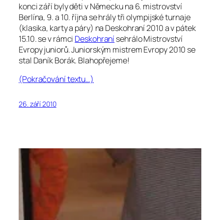
konci září byly děti v Německu na 6. mistrovství
Berlína, 9. a 10. října se hrály tři olympijské turnaje
(klasika, karty a páry) na Deskohraní 2010 a v pátek
15.10. se v rámci
Deskohraní
sehrálo Mistrovství
Evropy juniorů. Juniorským mistrem Evropy 2010 se
stal Daník Borák. Blahopřejeme!
(Pokračování textu…)
26. září 2010