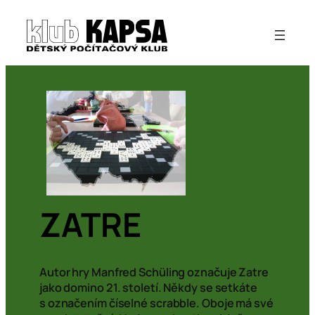
Přeskočit
na
obsah
ZATRE
Autor hry Manfred Schüling označuje Zatre
jako domino 21. století. Někdy se setkáte
s označením číselné scrabble. Oboje má své