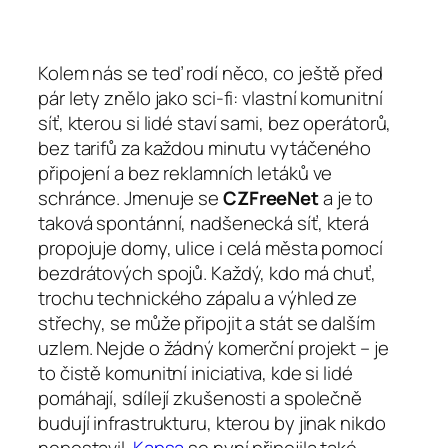
Kolem nás se teď rodí něco, co ještě před
pár lety znělo jako sci‑fi: vlastní komunitní
síť, kterou si lidé staví sami, bez operátorů,
bez tarifů za každou minutu vytáčeného
připojení a bez reklamních letáků ve
schránce. Jmenuje se
CZFreeNet
a je to
taková spontánní, nadšenecká síť, která
propojuje domy, ulice i celá města pomocí
bezdrátových spojů. Každý, kdo má chuť,
trochu technického zápalu a výhled ze
střechy, se může připojit a stát se dalším
uzlem. Nejde o žádný komerční projekt – je
to čistě komunitní iniciativa, kde si lidé
pomáhají, sdílejí zkušenosti a společně
budují infrastrukturu, kterou by jinak nikdo