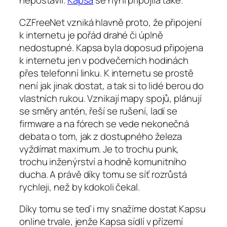
nepostavil.
Kapsa
se nyní připojila také.
CZFreeNet vzniká hlavně proto, že připojení
k internetu je pořád drahé či úplně
nedostupné. Kapsa byla doposud připojena
k internetu jen v podvečerních hodinách
přes telefonní linku. K internetu se prostě
není jak jinak dostat, a tak si to lidé berou do
vlastních rukou. Vznikají mapy spojů, plánují
se směry antén, řeší se rušení, ladí se
firmware a na fórech se vede nekonečná
debata o tom, jak z dostupného železa
vyždímat maximum. Je to trochu punk,
trochu inženýrství a hodně komunitního
ducha. A právě díky tomu se síť rozrůstá
rychleji, než by kdokoli čekal.
Díky tomu se teď i my snažíme dostat Kapsu
online trvale, jenže Kapsa sídlí v přízemí