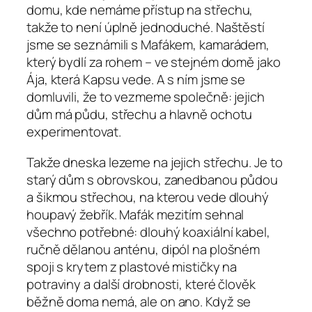
domu, kde nemáme přístup na střechu,
takže to není úplně jednoduché. Naštěstí
jsme se seznámili s Mafákem, kamarádem,
který bydlí za rohem – ve stejném domě jako
Ája, která Kapsu vede. A s ním jsme se
domluvili, že to vezmeme společně: jejich
dům má půdu, střechu a hlavně ochotu
experimentovat.
Takže dneska lezeme na jejich střechu. Je to
starý dům s obrovskou, zanedbanou půdou
a šikmou střechou, na kterou vede dlouhý
houpavý žebřík. Mafák mezitím sehnal
všechno potřebné: dlouhý koaxiální kabel,
ručně dělanou anténu, dipól na plošném
spoji s krytem z plastové mističky na
potraviny a další drobnosti, které člověk
běžně doma nemá, ale on ano. Když se