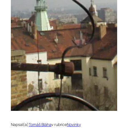
Napsal(a)
Tomáš Bláha
v rubrice
Novinky