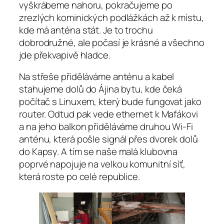
vyškrábeme nahoru, pokračujeme po
zrezlých kominických podlážkách až k místu,
kde má anténa stát. Je to trochu
dobrodružné, ale počasí je krásné a všechno
jde překvapivě hladce.
Na střeše přiděláváme anténu a kabel
stahujeme dolů do Ájina bytu, kde čeká
počítač s Linuxem, který bude fungovat jako
router. Odtud pak vede ethernet k Mafákovi
a na jeho balkon přiděláváme druhou Wi‑Fi
anténu, která pošle signál přes dvorek dolů
do Kapsy. A tím se naše malá klubovna
poprvé napojuje na velkou komunitní síť,
která roste po celé republice.