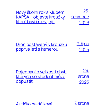
25.
Nový školní rok s Klubem
července
KAPSA – objevte kroužky,
které baví i rozvíjejí!
2026
9. října
Dron postavený v kroužku
poprvé letí s kamerou
2025
29.
Pojednání o velikosti chyb,
srpna
kterých se student může
dopustit
2025
7. srpna
Autíčko na dálkové