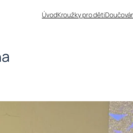
Úvod
Kroužky pro děti
Doučován
ha