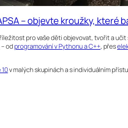
SA – objevte kroužky, které baví
íležitost pro vaše děti objevovat, tvořit a uč
ů
– od
programování v Pythonu a C++
, přes
ele
 10
v malých skupinách a s individuálním přís