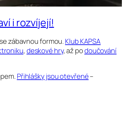
 i rozvíjejí!
it se zábavnou formou.
Klub KAPSA
ktroniku
,
deskové hry
, až po
doučování
tupem.
Přihlášky jsou otevřené
–