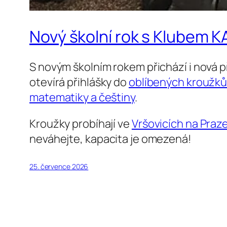
Nový školní rok s Klubem KAP
S novým školním rokem přichází i nová př
otevírá přihlášky do
oblíbených kroužk
matematiky a češtiny
.
Kroužky probíhají ve
Vršovicích na Praze
neváhejte, kapacita je omezená!
25. července 2026