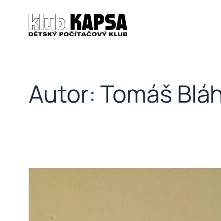
Přeskočit
na
obsah
Autor:
Tomáš Blá