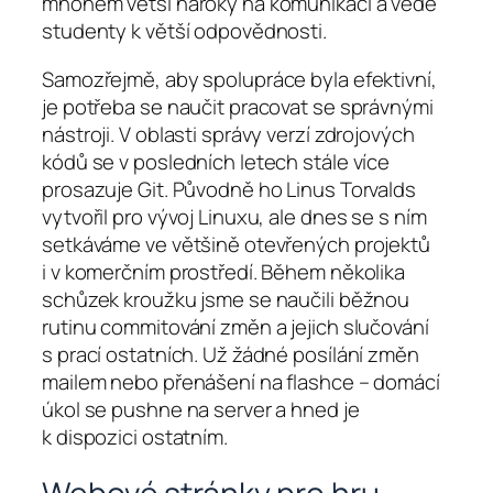
mnohem větší nároky na komunikaci a vede
studenty k větší odpovědnosti.
Samozřejmě, aby spolupráce byla efektivní,
je potřeba se naučit pracovat se správnými
nástroji. V oblasti správy verzí zdrojových
kódů se v posledních letech stále více
prosazuje Git. Původně ho Linus Torvalds
vytvořil pro vývoj Linuxu, ale dnes se s ním
setkáváme ve většině otevřených projektů
i v komerčním prostředí. Během několika
schůzek kroužku jsme se naučili běžnou
rutinu commitování změn a jejich slučování
s prací ostatních. Už žádné posílání změn
mailem nebo přenášení na flashce – domácí
úkol se pushne na server a hned je
k dispozici ostatním.