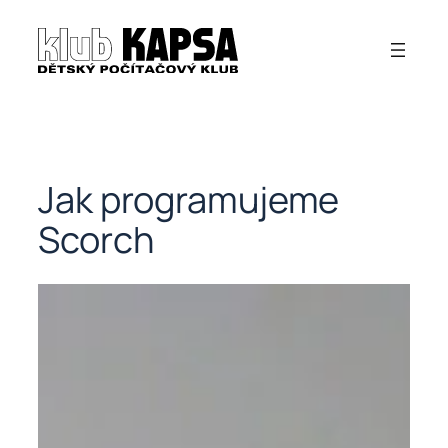
Přeskočit
na
obsah
Jak programujeme
Scorch