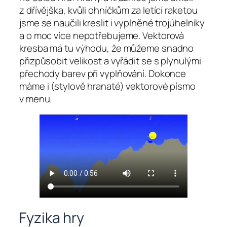
z dřívějška, kvůli ohníčkům za letící raketou
jsme se naučili kreslit i vyplněné trojúhelníky
a o moc více nepotřebujeme. Vektorová
kresba má tu výhodu, že můžeme snadno
přizpůsobit velikost a vyřádit se s plynulými
přechody barev při vyplňování. Dokonce
máme i (stylově hranaté) vektorové písmo
v menu.
Fyzika hry