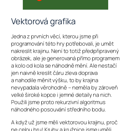
Vektorová grafika
Jedna z prvních věcí, kterou jsme při
programování této hry potřebovali, je umět
nakreslit krajinu. Není to totiž předpřipravený
obrázek, ale je generovaná přímo programem
a kolo od kola se náhodně mění. Ale nestačí
jen naivně kreslit čáru zleva doprava
a nahodile měnit výšku, to by krajina
nevypadala věrohodně – neměla by zároveň
velké široké kopce i jemné detaily na nich.
Použili jsme proto rekurzivní algoritmus
náhodného posouvání středního bodu.
A když už jsme měli vektorovou krajinu, proč
ne celou hru! Kruhy a kružnice jsme uměli