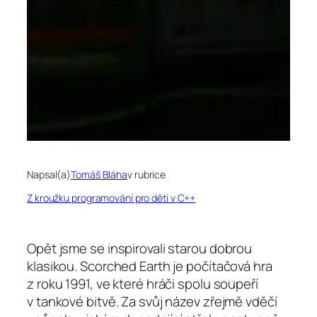
Napsal(a)
Tomáš Bláha
v rubrice
Z kroužku programování pro děti v C++
Opět jsme se inspirovali starou dobrou
klasikou. Scorched Earth je počítačová hra
z roku 1991, ve které hráči spolu soupeří
v tankové bitvě. Za svůj název zřejmě vděčí