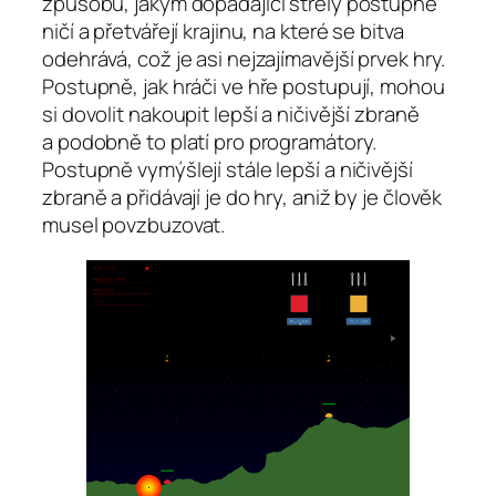
způsobu, jakým dopadající střely postupně
ničí a přetvářejí krajinu, na které se bitva
odehrává, což je asi nejzajímavější prvek hry.
Postupně, jak hráči ve hře postupují, mohou
si dovolit nakoupit lepší a ničivější zbraně
a podobně to platí pro programátory.
Postupně vymýšlejí stále lepší a ničivější
zbraně a přidávají je do hry, aniž by je člověk
musel povzbuzovat.