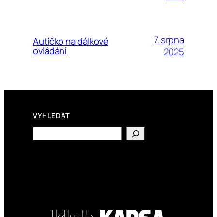
7. srpna
Autíčko na dálkové
ovládání
2025
VYHLEDAT
Search