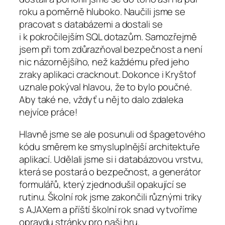
roku a poměrně hluboko. Naučili jsme se
pracovat s databázemi a dostali se
i k pokročilejším SQL dotazům. Samozřejmě
jsem při tom zdůrazňoval bezpečnost a není
nic názornějšího, než každému před jeho
zraky aplikaci cracknout. Dokonce i Kryštof
uznale pokýval hlavou, že to bylo poučné.
Aby také ne, vždyť u něj to dalo zdaleka
nejvíce práce!
Hlavně jsme se ale posunuli od špagetového
kódu směrem ke smysluplnější architektuře
aplikací. Udělali jsme si i databázovou vrstvu,
která se postará o bezpečnost, a generátor
formulářů, který zjednodušil opakující se
rutinu. Školní rok jsme zakončili různými triky
s AJAXem a příští školní rok snad vytvoříme
opravdu stránky pro naši hru.