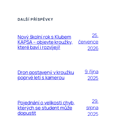
DALŠÍ PŘÍSPĚVKY
25.
Nový školní rok s Klubem
července
KAPSA – objevte kroužky,
které baví i rozvíjejí!
2026
9. října
Dron postavený v kroužku
poprvé letí s kamerou
2025
29.
Pojednání o velikosti chyb,
srpna
kterých se student může
dopustit
2025