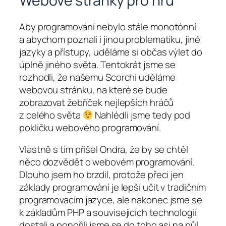
Webové stránky pro hru
Aby programování nebylo stále monotónní
a abychom poznali i jinou problematiku, jiné
jazyky a přístupy, uděláme si občas výlet do
úplně jiného světa. Tentokrát jsme se
rozhodli, že našemu Scorchi uděláme
webovou stránku, na které se bude
zobrazovat žebříček nejlepších hráčů
z celého světa
Nahlédli jsme tedy pod
pokličku webového programování.
Vlastně s tím přišel Ondra, že by se chtěl
něco dozvědět o webovém programování.
Dlouho jsem ho brzdil, protože přeci jen
základy programování je lepší učit v tradičním
programovacím jazyce, ale nakonec jsme se
k základům PHP a souvisejících technologií
dostali a ponořili jsme se do toho asi na půl