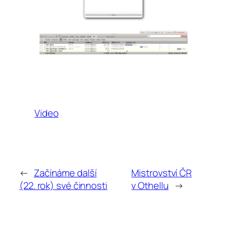
Video
←
Začínáme další
Mistrovství ČR
(22. rok) své činnosti
v Othellu
→