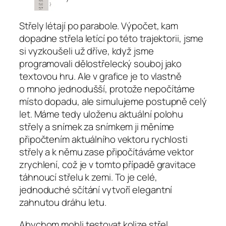
Střely létají po parabole. Výpočet, kam
dopadne střela letící po této trajektorii, jsme
si vyzkoušeli už dříve, když jsme
programovali dělostřelecký souboj jako
textovou hru. Ale v grafice je to vlastně
o mnoho jednodušší, protože nepočítáme
místo dopadu, ale simulujeme postupně celý
let. Máme tedy uloženu aktuální polohu
střely a snímek za snímkem ji měníme
připočtením aktuálního vektoru rychlosti
střely a k němu zase připočítáváme vektor
zrychlení, což je v tomto případě gravitace
táhnoucí střelu k zemi. To je celé,
jednoduché sčítání vytvoří elegantní
zahnutou dráhu letu.
Abychom mohli testovat kolize střel