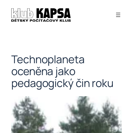
Přeskočit
na
obsah
Technoplaneta
oceněna jako
pedagogický čin roku