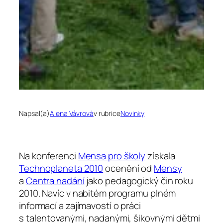
Napsal(a)
Alena Vávrová
v rubrice
Novinky
Na konferenci
Mensa pro školy
získala
Technoplaneta 2010
ocenění od
Mensy
a
Centra nadání
jako pedagogický čin roku
2010. Navíc v nabitém programu plném
informací a zajímavostí o práci
s talentovanými, nadanými, šikovnými dětmi