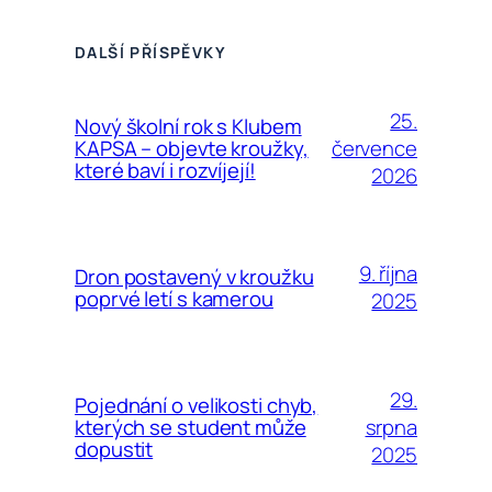
DALŠÍ PŘÍSPĚVKY
25.
Nový školní rok s Klubem
července
KAPSA – objevte kroužky,
které baví i rozvíjejí!
2026
9. října
Dron postavený v kroužku
poprvé letí s kamerou
2025
29.
Pojednání o velikosti chyb,
srpna
kterých se student může
dopustit
2025