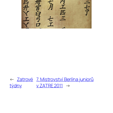
←
Zatrové
7. Mistrovství Berlína juniorů
týdny
v ZATRE 2011
→