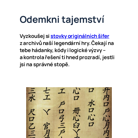
Odemkni tajemství
Vyzkoušej si
stovky originálních šifer
z archivů naší legendární hry. Čekají na
tebe hádanky, kódy i logické výzvy –
a kontrola řešení ti hned prozradí, jestli
jsi na správné stopě.