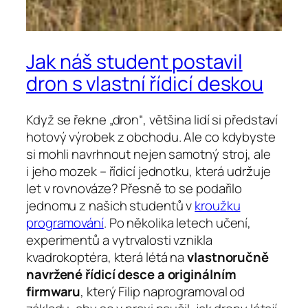
Jak náš student postavil
dron s vlastní řídicí deskou
Když se řekne „dron“, většina lidí si představí
hotový výrobek z obchodu. Ale co kdybyste
si mohli navrhnout nejen samotný stroj, ale
i jeho mozek – řídicí jednotku, která udržuje
let v rovnováze? Přesně to se podařilo
jednomu z našich studentů v
kroužku
programování
. Po několika letech učení,
experimentů a vytrvalosti vznikla
kvadrokoptéra, která létá na
vlastnoručně
navržené řídicí desce a originálním
firmwaru
, který Filip naprogramoval od