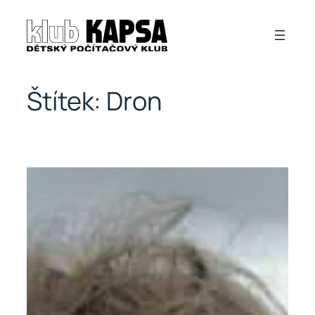
Přeskočit
na
obsah
Štítek:
Dron