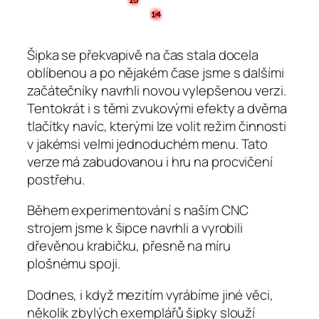
Šipka se překvapivě na čas stala docela
oblíbenou a po nějakém čase jsme s dalšími
začátečníky navrhli novou vylepšenou verzi.
Tentokrát i s těmi zvukovými efekty a dvěma
tlačítky navíc, kterými lze volit režim činnosti
v jakémsi velmi jednoduchém menu. Tato
verze má zabudovanou i hru na procvičení
postřehu.
Během experimentování s naším CNC
strojem jsme k šipce navrhli a vyrobili
dřevěnou krabičku, přesně na míru
plošnému spoji.
Dodnes, i když mezitím vyrábíme jiné věci,
několik zbylých exemplářů šipky slouží