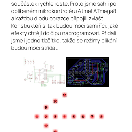
součástek rychle roste. Proto jsme sáhli po
oblíbeném mikrokontroléru Atmel ATmega8
a každou diodu obrazce připojili zvlášť.
Konstruktéři si tak budou moci sami říci, jaké
efekty chtějí do čipu naprogramovat. Přidali
jsme i jedno tlačítko, takže se režimy blikání
budou moci střídat.