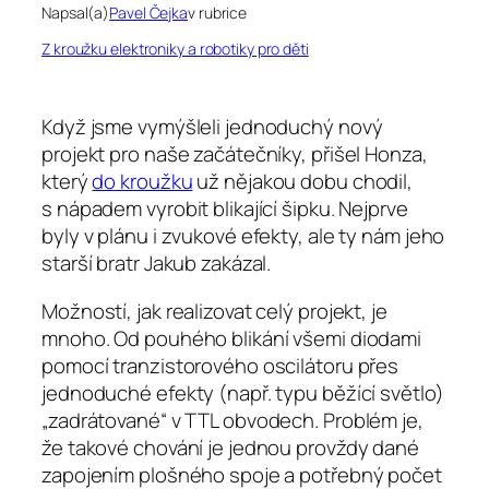
Napsal(a)
Pavel Čejka
v rubrice
Z kroužku elektroniky a robotiky pro děti
Když jsme vymýšleli jednoduchý nový
projekt pro naše začátečníky, přišel Honza,
který
do kroužku
už nějakou dobu chodil,
s nápadem vyrobit blikající šipku. Nejprve
byly v plánu i zvukové efekty, ale ty nám jeho
starší bratr Jakub zakázal.
Možností, jak realizovat celý projekt, je
mnoho. Od pouhého blikání všemi diodami
pomocí tranzistorového oscilátoru přes
jednoduché efekty (např. typu běžící světlo)
„zadrátované“ v TTL obvodech. Problém je,
že takové chování je jednou provždy dané
zapojením plošného spoje a potřebný počet