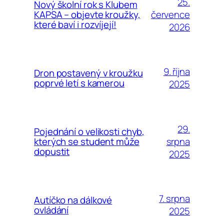
25.
Nový školní rok s Klubem
července
KAPSA – objevte kroužky,
které baví i rozvíjejí!
2026
9. října
Dron postavený v kroužku
poprvé letí s kamerou
2025
29.
Pojednání o velikosti chyb,
srpna
kterých se student může
dopustit
2025
7. srpna
Autíčko na dálkové
ovládání
2025