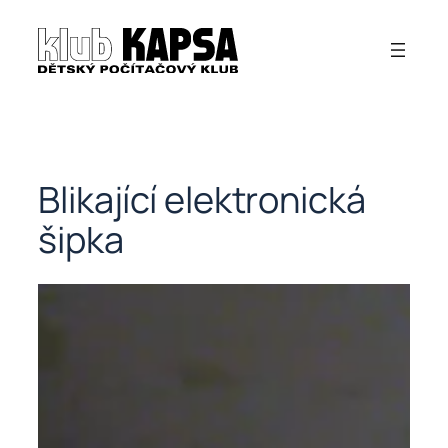
Přeskočit
na
obsah
Blikající elektronická
šipka