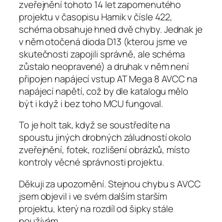
zveřejnění tohoto 14 let zapomenutého
projektu v časopisu Hamik v čísle 422,
schéma obsahuje hned dvě chyby. Jednak je
v něm otočená dioda D13 (kterou jsme ve
skutečnosti zapojili správně, ale schéma
zůstalo neopravené) a druhak v něm není
připojen napájecí vstup AT Mega 8 AVCC na
napájecí napětí, což by dle katalogu mělo
být i když i bez toho MCU fungoval.
To je holt tak, když se soustředíte na
spoustu jiných drobných záludností okolo
zveřejnění, fotek, rozlišení obrázků, místo
kontroly věcné správnosti projektu.
Děkuji za upozornění. Stejnou chybu s AVCC
jsem objevil i ve svém dalším starším
projektu, který na rozdíl od šipky stále
používám.